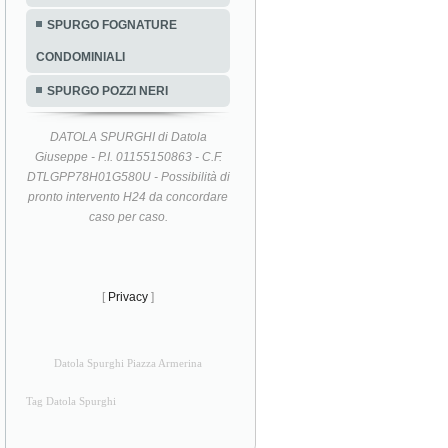
SPURGO FOGNATURE
CONDOMINIALI
SPURGO POZZI NERI
DATOLA SPURGHI di Datola
Giuseppe - P.I. 01155150863 - C.F.
DTLGPP78H01G580U - Possibilità di
pronto intervento H24 da concordare
caso per caso.
[
Privacy
]
Datola Spurghi Piazza Armerina
Tag Datola Spurghi