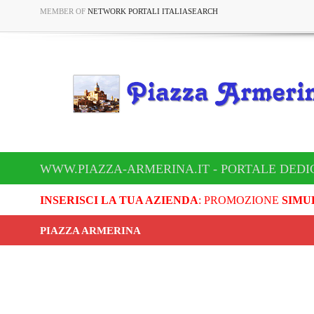
MEMBER OF
NETWORK PORTALI ITALIASEARCH
WWW.PIAZZA-ARMERINA.IT - PORTALE DEDI
INSERISCI LA TUA AZIENDA
: PROMOZIONE
SIMU
PIAZZA ARMERINA