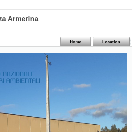
za Armerina
Home
Location