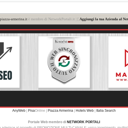
iazza-armerina.it
è membro di NetworkPortali.it | [
Aggiungi la tua Azienda al Ne
AnyWeb
|
Pisa
Online |
Piazza Armerina
|
Hotels Web
|
Italia Search
Portale Web membro di
NETWORK PORTALI
e aderisce al progetto di PROMOZIONE MULTI-CANALE: unico inserimento, multip