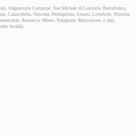
ri, Valguarnera Caropepe, San Michele di Ganzaria, Barrafranca,
e, Calascibetta, Niscemi, Pietraperzia, Assoro, Leonforte, Nissoria,
Grammichele, Ramacca, Mineo, Palagonia, Mazzarrone, e altri.
tre località.