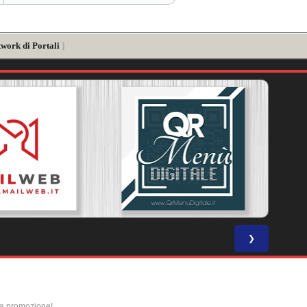
twork di Portali
]
❯
la promozione!