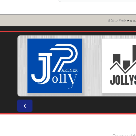
il Sito Web
www.p
❮
Questo portal