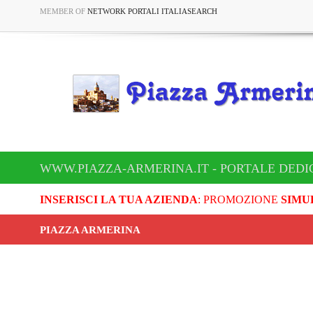
MEMBER OF
NETWORK PORTALI ITALIASEARCH
WWW.PIAZZA-ARMERINA.IT - PORTALE DEDI
INSERISCI LA TUA AZIENDA
: PROMOZIONE
SIMU
PIAZZA ARMERINA