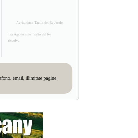
Agriturismo Taglio del Re Jesolo
Tag Agriturismo Taglio del Re
ricettiva
no, email, illimitate pagine,