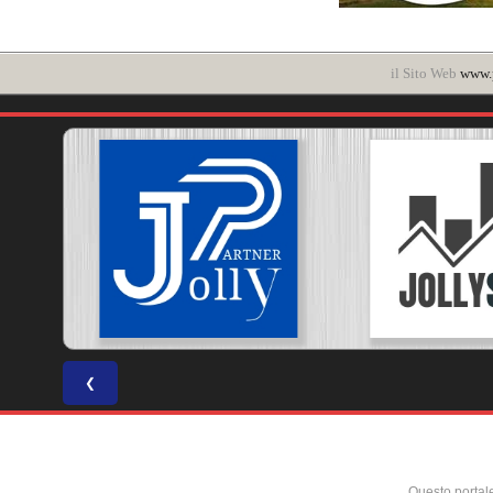
il Sito Web
www.p
❮
Questo portal