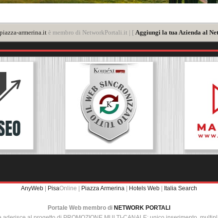
iazza-armerina.it
è membro di NetworkPortali.it | [
Aggiungi la tua Azienda al Ne
AnyWeb
|
Pisa
Online |
Piazza Armerina
|
Hotels Web
|
Italia Search
Portale Web membro di
NETWORK PORTALI
e aderisce al progetto di PROMOZIONE MULTI-CANALE: unico inserimento, multip