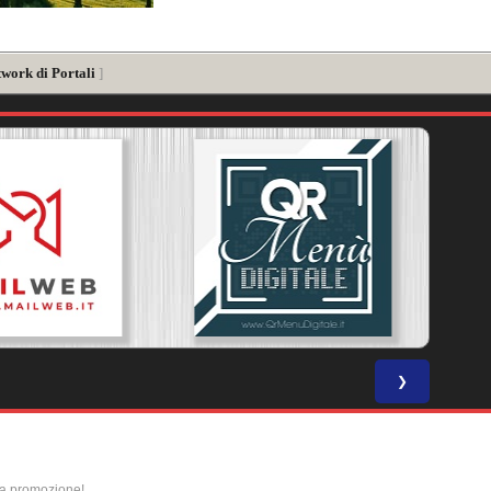
twork di Portali
]
❯
la promozione!