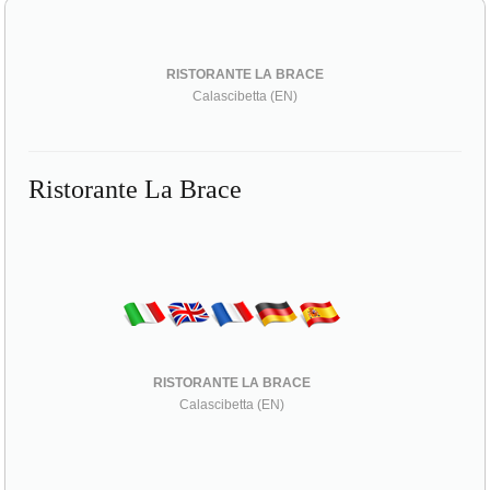
RISTORANTE LA BRACE
Calascibetta (EN)
Ristorante La Brace
RISTORANTE LA BRACE
Calascibetta (EN)