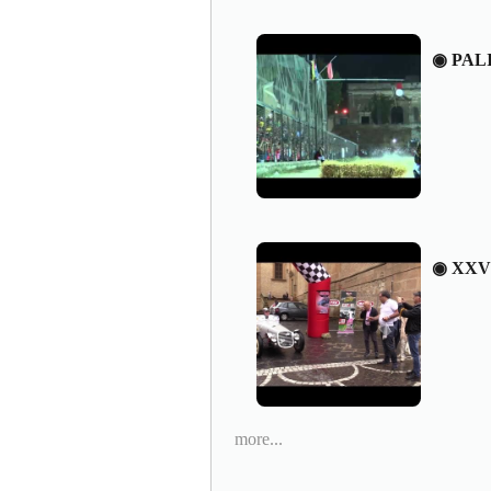
◉ PAL
◉ XXV
more...