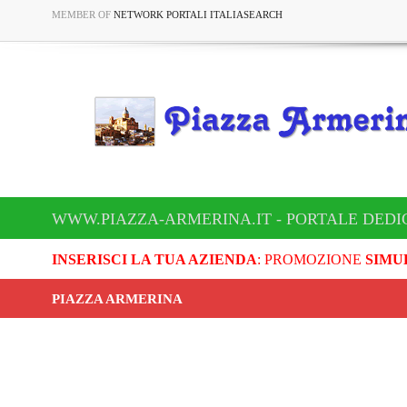
MEMBER OF
NETWORK PORTALI ITALIASEARCH
WWW.PIAZZA-ARMERINA.IT - PORTALE DEDI
INSERISCI LA TUA AZIENDA
: PROMOZIONE
SIMU
PIAZZA ARMERINA