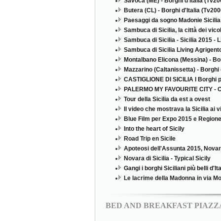
Savoca (ME) - Borghi d'Italia (Tv20
Butera (CL) - Borghi d'Italia (Tv200
Paesaggi da sogno Madonie Sicilia
Sambuca di Sicilia, la città dei vic
Sambuca di Sicilia - Sicilia 2015 - 
Sambuca di Sicilia Living Agrigent
Montalbano Elicona (Messina) - Bor
Mazzarino (Caltanissetta) - Borghi 
CASTIGLIONE DI SICILIA I Borghi più be
PALERMO MY FAVOURITE CITY - Ol
Tour della Sicilia da est a ovest
Il video che mostrava la Sicilia ai v
Blue Film per Expo 2015 e Regione 
Into the heart of Sicily
Road Trip en Sicile
Apoteosi dell'Assunta 2015, Novara
Novara di Sicilia - Typical Sicily
Gangi i borghi Siciliani più belli d'Ita
Le lacrime della Madonna in via M
BED AND BREAKFAST PIAZ