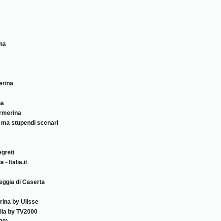
na
erina
na
Armerina
, ma stupendi scenari
greti
- Italia.it
eggia di Caserta
rina by Ulisse
alia by TV2000