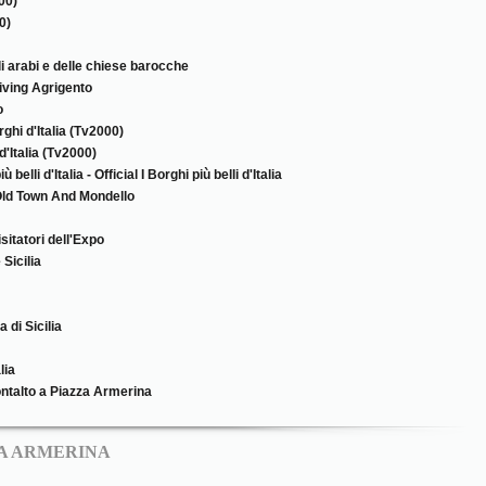
00)
0)
oli arabi e delle chiese barocche
Living Agrigento
o
ghi d'Italia (Tv2000)
d'Italia (Tv2000)
lli d'Italia - Official I Borghi più belli d'Italia
d Town And Mondello
isitatori dell'Expo
Sicilia
 di Sicilia
lia
ontalto a Piazza Armerina
ZA ARMERINA