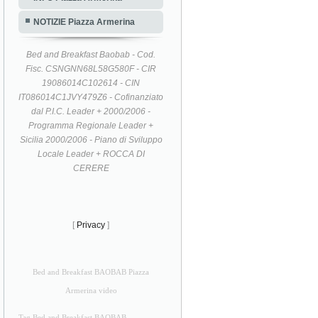
NOTIZIE Piazza Armerina
Bed and Breakfast Baobab - Cod.
Fisc. CSNGNN68L58G580F - CIR
19086014C102614 - CIN
IT086014C1JVY479Z6 - Cofinanziato
dal P.I.C. Leader + 2000/2006 -
Programma Regionale Leader +
Sicilia 2000/2006 - Piano di Sviluppo
Locale Leader + ROCCA DI
CERERE
[
Privacy
]
Bed and Breakfast BAOBAB Piazza
Armerina video
Tag Bed and Breakfast BAOBAB