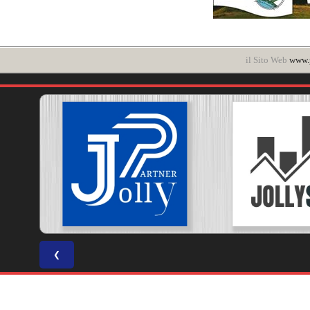
il Sito Web
www.p
❮