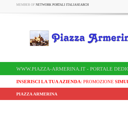
MEMBER OF
NETWORK PORTALI ITALIASEARCH
WWW.PIAZZA-ARMERINA.IT - PORTALE DEDI
INSERISCI LA TUA AZIENDA
: PROMOZIONE
SIMU
PIAZZA ARMERINA