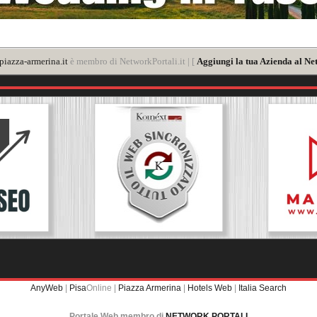
iazza-armerina.it
è membro di NetworkPortali.it | [
Aggiungi la tua Azienda al Ne
AnyWeb
|
Pisa
Online |
Piazza Armerina
|
Hotels Web
|
Italia Search
Portale Web membro di
NETWORK PORTALI