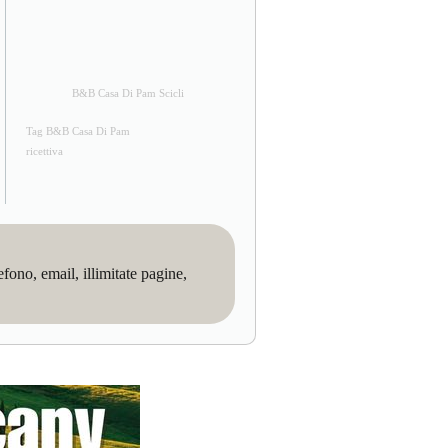
B&B Casa Di Pam Scicli
Tag B&B Casa Di Pam
ricettiva
no, email, illimitate pagine,