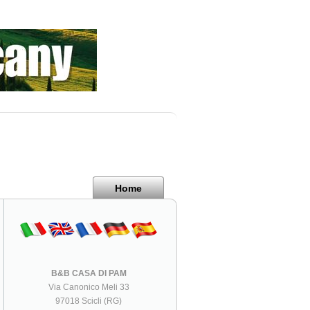
Home
B&B CASA DI PAM
Via Canonico Meli 33
97018 Scicli (RG)