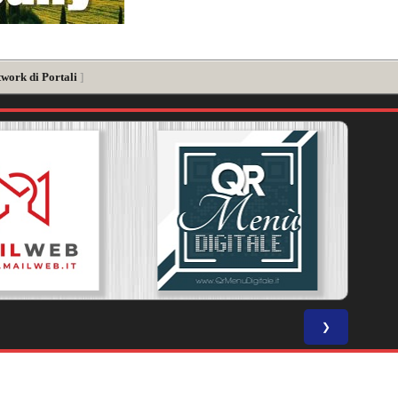
twork di Portali
]
❯