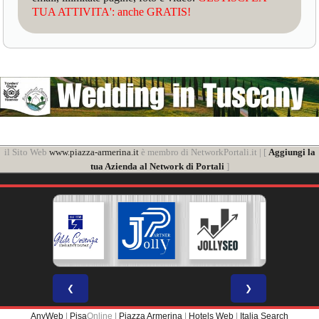
TUA ATTIVITA': anche GRATIS!
il Sito Web
www.piazza-armerina.it
è membro di NetworkPortali.it | [
Aggiungi la
tua Azienda al Network di Portali
]
❮
❯
AnyWeb
|
Pisa
Online |
Piazza Armerina
|
Hotels Web
|
Italia Search