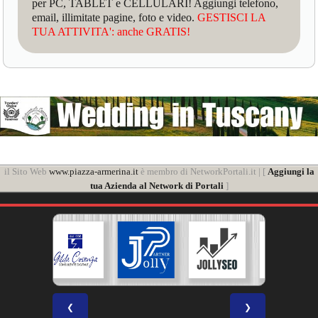
per PC, TABLET e CELLULARI! Aggiungi telefono,
email, illimitate pagine, foto e video.
GESTISCI LA
TUA ATTIVITA': anche GRATIS!
il Sito Web
www.piazza-armerina.it
è membro di NetworkPortali.it | [
Aggiungi la
tua Azienda al Network di Portali
]
❮
❯