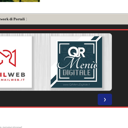
twork di Portali
]
❯
la promozione!