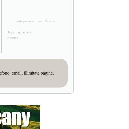
ardagnaluana Buseto Palizzolo
Tag ardagnaluana
ricettiva
no, email, illimitate pagine,