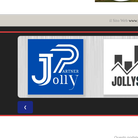
il Sito Web
www.p
❮
Questo portal