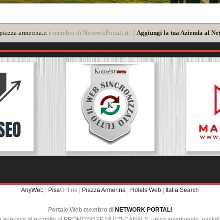
iazza-armerina.it
è membro di NetworkPortali.it | [
Aggiungi la tua Azienda al Ne
AnyWeb
|
Pisa
Online |
Piazza Armerina
|
Hotels Web
|
Italia Search
Portale Web membro di
NETWORK PORTALI
e aderisce al progetto di PROMOZIONE MULTI-CANALE: unico inserimento, multip