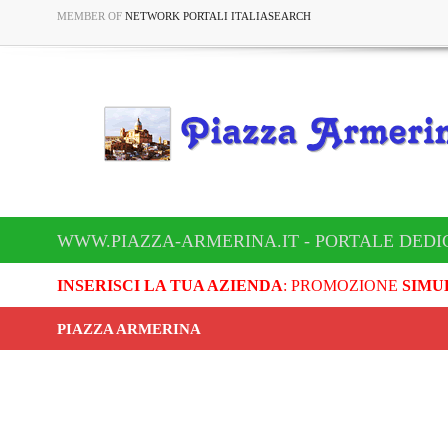
MEMBER OF
NETWORK PORTALI ITALIASEARCH
WWW.PIAZZA-ARMERINA.IT - PORTALE DEDI
INSERISCI LA TUA AZIENDA
: PROMOZIONE
SIMU
PIAZZA ARMERINA