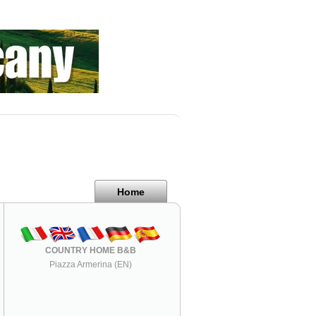
Home
COUNTRY HOME B&B
Piazza Armerina (EN)