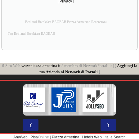
[
Privacy
]
Bed and Breakfast BAOBAB Piazza Armerina Recensioni
Tag Bed and Breakfast BAOBAB
il Sito Web
www.piazza-armerina.it
è membro di NetworkPortali.it | [
Aggiungi la
tua Azienda al Network di Portali
]
❮
❯
AnyWeb
|
Pisa
Online |
Piazza Armerina
|
Hotels Web
|
Italia Search