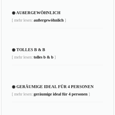
◉ AUßERGEWÖHNLICH
[ mehr lesen:
außergewöhnlich
]
◉ TOLLES B & B
[ mehr lesen:
tolles b & b
]
◉ GERÄUMIGE IDEAL FÜR 4 PERSONEN
[ mehr lesen:
geräumige ideal für 4 personen
]