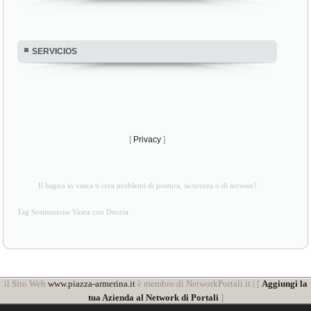
SERVICIOS
[
Privacy
]
Il bagno in vasca ti crea problemi di postura, sicurezza o di accesso?
Tag Sostituzione Vasca con Doccia
il Sito Web
www.piazza-armerina.it
è membro di NetworkPortali.it | [
Aggiungi la
tua Azienda al Network di Portali
]