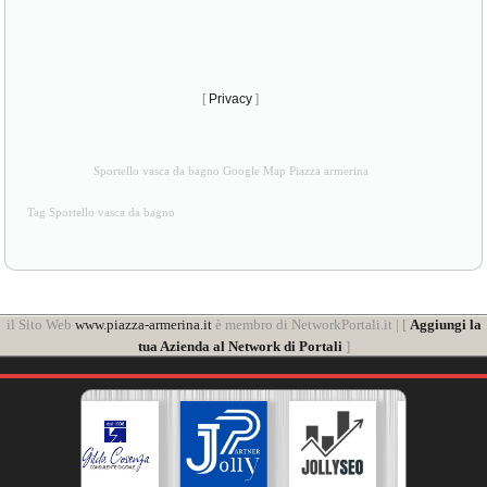
[
Privacy
]
Sportello vasca da bagno Google Map Piazza armerina
Tag Sportello vasca da bagno
il Sito Web
www.piazza-armerina.it
è membro di NetworkPortali.it | [
Aggiungi la
tua Azienda al Network di Portali
]