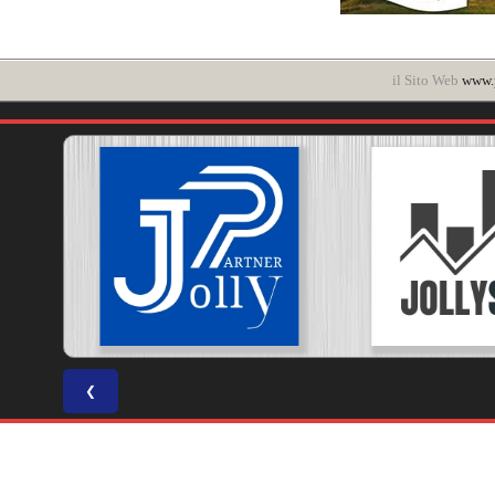
il Sito Web
www.p
❮