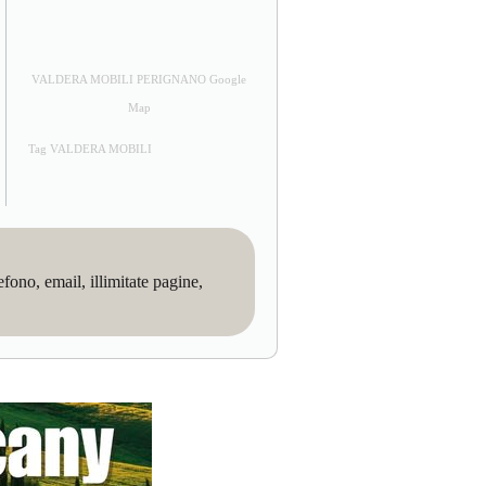
VALDERA MOBILI PERIGNANO Google
Map
Tag VALDERA MOBILI
no, email, illimitate pagine,