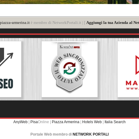
iazza-armerina.it
è membro di NetworkPortali.it | [
Aggiungi la tua Azienda al Ne
AnyWeb
|
Pisa
Online |
Piazza Armerina
|
Hotels Web
|
Italia Search
Portale Web membro di
NETWORK PORTALI