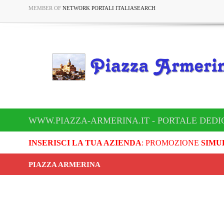
MEMBER OF
NETWORK PORTALI ITALIASEARCH
WWW.PIAZZA-ARMERINA.IT - PORTALE DEDI
INSERISCI LA TUA AZIENDA
: PROMOZIONE
SIMU
PIAZZA ARMERINA