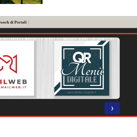
twork di Portali
]
❯