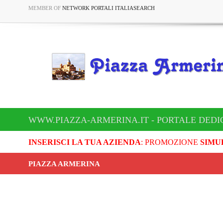
MEMBER OF
NETWORK PORTALI ITALIASEARCH
WWW.PIAZZA-ARMERINA.IT - PORTALE DEDI
INSERISCI LA TUA AZIENDA
: PROMOZIONE
SIMU
PIAZZA ARMERINA