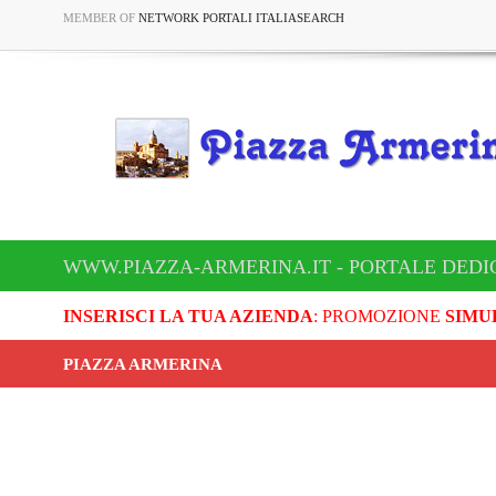
MEMBER OF
NETWORK PORTALI ITALIASEARCH
WWW.PIAZZA-ARMERINA.IT - PORTALE DEDI
INSERISCI LA TUA AZIENDA
: PROMOZIONE
SIMU
PIAZZA ARMERINA