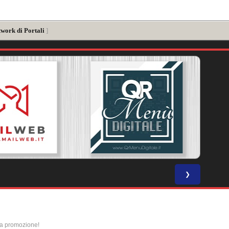
twork di Portali
]
❯
la promozione!