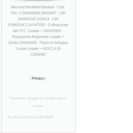
Bed and Breakfast Baobab - Cod.
Fisc. CSNGNN68L58G580F - CIR
19086014C102614 - CIN
IT086014C1JVY479Z6 - Cofinanziato
dal P.I.C. Leader + 2000/2006 -
Programma Regionale Leader +
Sicilia 2000/2006 - Piano di Sviluppo
Locale Leader + ROCCA DI
CERERE
[
Privacy
]
Tripadvisor, Spiaggia dei conigli prima in
europa
Tag Bed and Breakfast BAOBAB