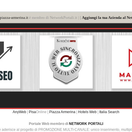
iazza-armerina.it
è membro di NetworkPortali.it | [
Aggiungi la tua Azienda al Ne
AnyWeb
|
Pisa
Online |
Piazza Armerina
|
Hotels Web
|
Italia Search
Portale Web membro di
NETWORK PORTALI
e aderisce al progetto di PROMOZIONE MULTI-CANALE: unico inserimento, multip