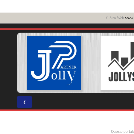
il Sito Web
www.p
❮
Questo portal