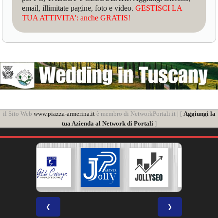
email, illimitate pagine, foto e video.
GESTISCI LA
TUA ATTIVITA': anche GRATIS!
il Sito Web
www.piazza-armerina.it
è membro di NetworkPortali.it | [
Aggiungi la
tua Azienda al Network di Portali
]
❮
❯