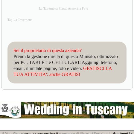
La Tavernetta Piazza Armerina Foto
Tag La Tavernetta
Sei il proprietario di questa azienda?
Prendi la gestione diretta di questo Minisito, ottimizzato
per PC, TABLET e CELLULARI! Aggiungi telefono,
email, illimitate pagine, foto e video.
GESTISCI LA
TUA ATTIVITA': anche GRATIS!
il Sito Web
www.piazza-armerina.it
è membro di NetworkPortali.it | [
Aggiungi la