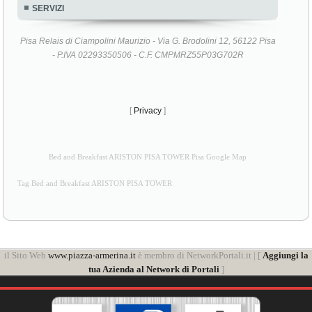
SERVIZI
Pisa Relais di Ciampolini Maurizio - Via G. Brodolini 12, 56122 Pisa
- P.IVA 02293350506 - C.F. CMPMRZ55P03G702R
[
Privacy
]
Bed and Breakfast ARISTON PISA TOWER Pisa Google Map
Tag Bed and Breakfast ARISTON PISA TOWER
il Sito Web
www.piazza-armerina.it
è membro di NetworkPortali.it | [
Aggiungi la
tua Azienda al Network di Portali
]