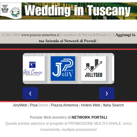
il Sito Web
www.piazza-armerina.it
è membro di NetworkPortali.it | [
Aggiungi la
tua Azienda al Network di Portali
]
❮
❯
AnyWeb
|
Pisa
Online |
Piazza Armerina
|
Hotels Web
|
Italia Search
Portale Web membro di
NETWORK PORTALI
Questo portale aderisce al progetto di PROMOZIONE MULTI-CANALE: unico
inserimento, multipla promozione!