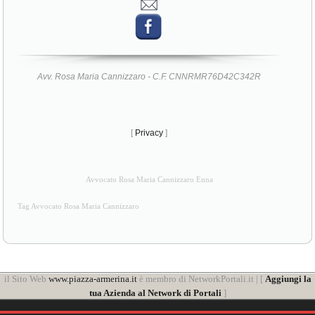
Avv. Rosa Maria Cannizzaro - C.F. CNNRMR76D42C342R
[
Privacy
]
Avvocato Rosa Maria Cannizzaro Enna
Tag Avvocato Rosa Maria Cannizzaro
il Sito Web
www.piazza-armerina.it
è membro di NetworkPortali.it | [
Aggiungi la
tua Azienda al Network di Portali
]