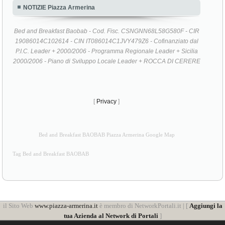
NOTIZIE Piazza Armerina
Bed and Breakfast Baobab - Cod. Fisc. CSNGNN68L58G580F - CIR
19086014C102614 - CIN IT086014C1JVY479Z6 - Cofinanziato dal
P.I.C. Leader + 2000/2006 - Programma Regionale Leader + Sicilia
2000/2006 - Piano di Sviluppo Locale Leader + ROCCA DI CERERE
[
Privacy
]
Bed and Breakfast BAOBAB Piazza Armerina Google Map
Tag Bed and Breakfast BAOBAB
il Sito Web
www.piazza-armerina.it
è membro di NetworkPortali.it | [
Aggiungi la
tua Azienda al Network di Portali
]