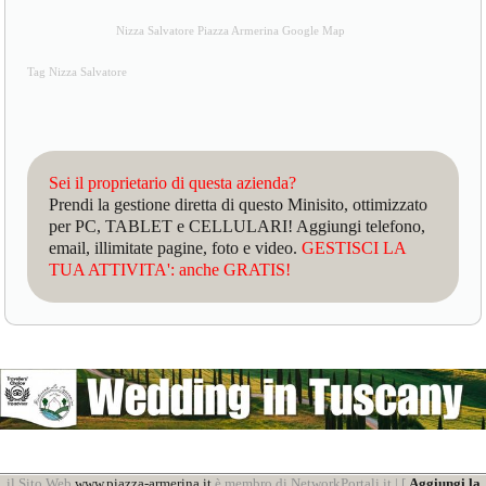
Nizza Salvatore Piazza Armerina Google Map
Tag Nizza Salvatore
Sei il proprietario di questa azienda?
Prendi la gestione diretta di questo Minisito, ottimizzato
per PC, TABLET e CELLULARI! Aggiungi telefono,
email, illimitate pagine, foto e video.
GESTISCI LA
TUA ATTIVITA': anche GRATIS!
il Sito Web
www.piazza-armerina.it
è membro di NetworkPortali.it | [
Aggiungi la