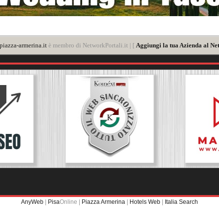
iazza-armerina.it
è membro di NetworkPortali.it | [
Aggiungi la tua Azienda al Ne
AnyWeb
|
Pisa
Online |
Piazza Armerina
|
Hotels Web
|
Italia Search