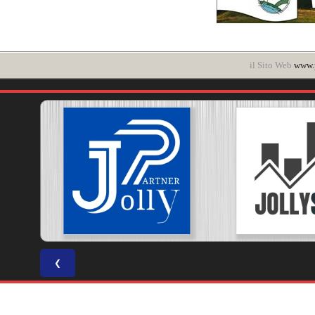
il Sito Web
www.p
❮