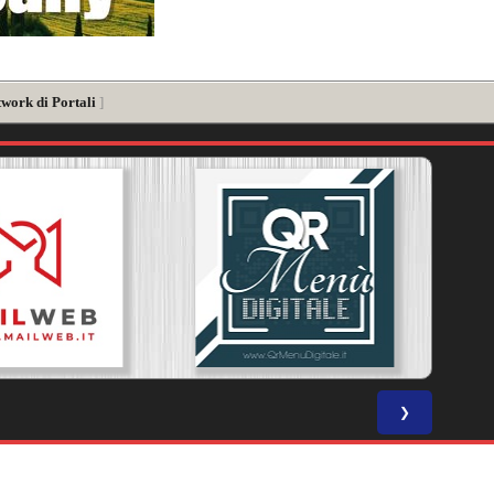
twork di Portali
]
❯