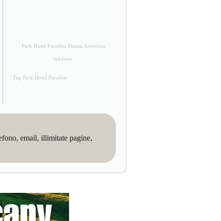
Park Hotel Paradiso Piazza Armerina
telefono
Tag Park Hotel Paradiso
no, email, illimitate pagine,