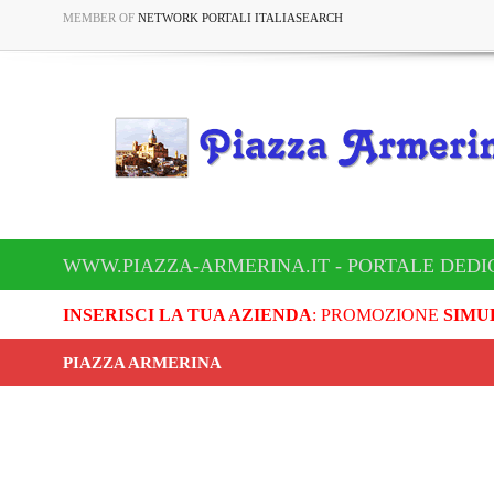
MEMBER OF
NETWORK PORTALI ITALIASEARCH
WWW.PIAZZA-ARMERINA.IT - PORTALE DEDI
INSERISCI LA TUA AZIENDA
: PROMOZIONE
SIMU
PIAZZA ARMERINA