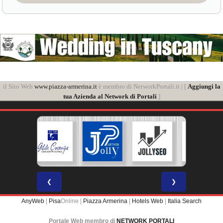
il Sito Web
www.piazza-armerina.it
è membro di NetworkPortali.it | [
Aggiungi la
tua Azienda al Network di Portali
]
❮
❯
AnyWeb
|
Pisa
Online |
Piazza Armerina
|
Hotels Web
|
Italia Search
Portale Web membro di
NETWORK PORTALI