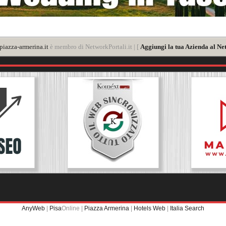
iazza-armerina.it
è membro di NetworkPortali.it | [
Aggiungi la tua Azienda al Ne
AnyWeb
|
Pisa
Online |
Piazza Armerina
|
Hotels Web
|
Italia Search