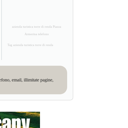
azienda turistica torre di renda Piazza
Armerina telefono
Tag azienda turistica torre di renda
no, email, illimitate pagine,