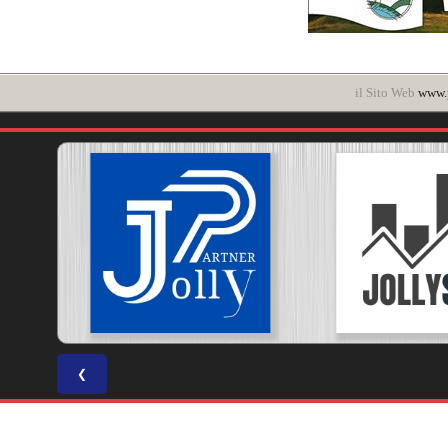
il Sito Web
www.p
❮