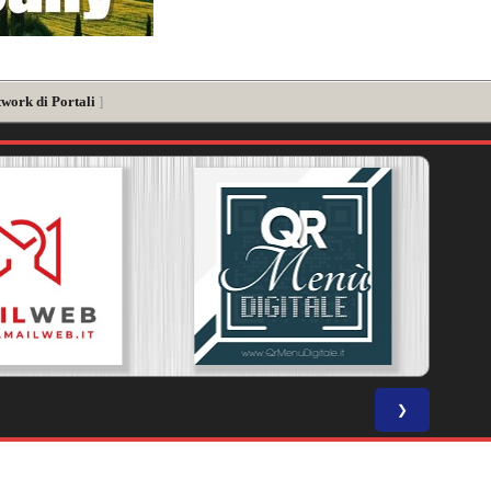
twork di Portali
]
❯