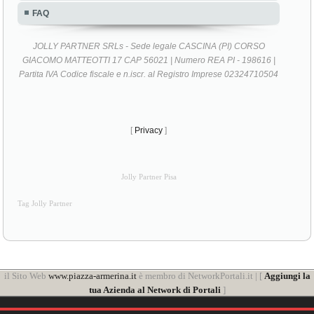
FAQ
JOLLY PARTNER SRLs - Sede legale CASCINA (PI) CORSO
GIACOMO MATTEOTTI 17 CAP 56021 | Numero REA PI - 198616 |
Partita IVA Codice fiscale e n.iscr. al Registro Imprese 02324710504
[
Privacy
]
Jolly Partner Pisa
Tag Jolly Partner
il Sito Web
www.piazza-armerina.it
è membro di NetworkPortali.it | [
Aggiungi la
tua Azienda al Network di Portali
]