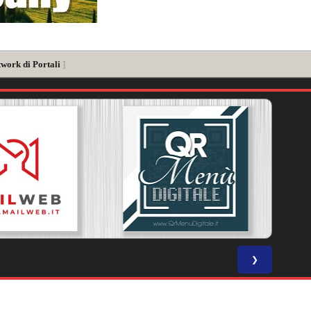
twork di Portali
]
❯