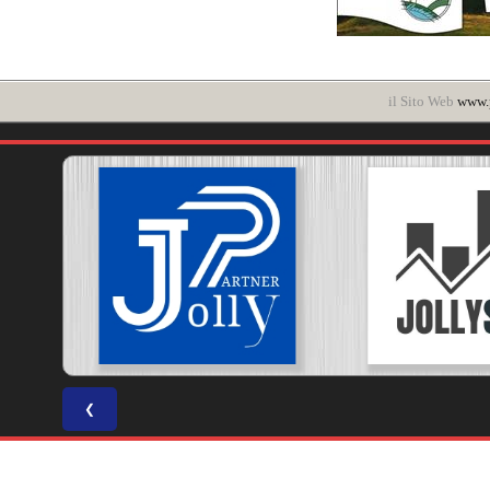
il Sito Web
www.p
❮