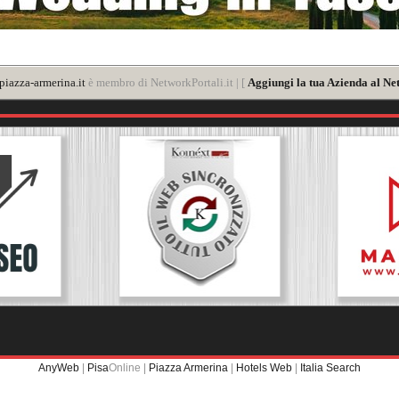
iazza-armerina.it
è membro di NetworkPortali.it | [
Aggiungi la tua Azienda al Ne
AnyWeb
|
Pisa
Online |
Piazza Armerina
|
Hotels Web
|
Italia Search