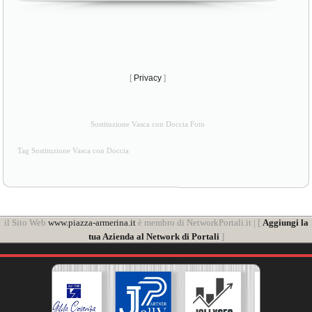
[
Privacy
]
Sostituzione Vasca con Doccia Foto
Tag Sostituzione Vasca con Doccia
il Sito Web
www.piazza-armerina.it
è membro di NetworkPortali.it | [
Aggiungi la
tua Azienda al Network di Portali
]