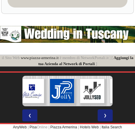
il Sito Web
www.piazza-armerina.it
è membro di NetworkPortali.it | [
Aggiungi la
tua Azienda al Network di Portali
]
❮
❯
AnyWeb
|
Pisa
Online |
Piazza Armerina
|
Hotels Web
|
Italia Search