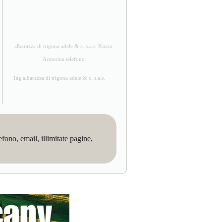
albarazza di trigona adele & c. s.a.s. Piazza
Armerina telefono
Tag albarazza di trigona adele & c. s.a.s.
no, email, illimitate pagine,