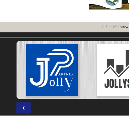
il Sito Web
www.p
❮