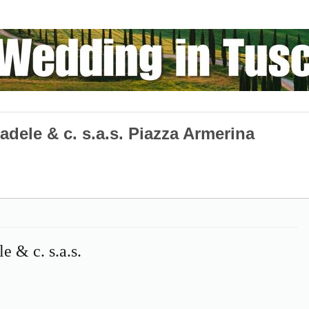
 adele & c. s.a.s. Piazza Armerina
e & c. s.a.s.