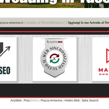
iazza-armerina.it
è membro di NetworkPortali.it | [
Aggiungi la tua Azienda al Ne
AnyWeb
|
Pisa
Online |
Piazza Armerina
|
Hotels Web
|
Italia Search