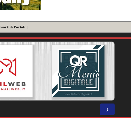
twork di Portali
]
❯