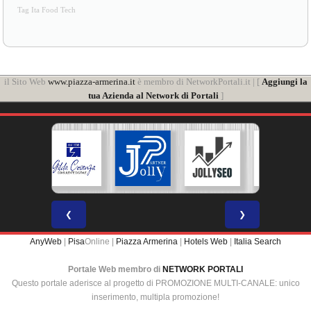
Tag Ita Food Tech
il Sito Web
www.piazza-armerina.it
è membro di NetworkPortali.it | [
Aggiungi la
tua Azienda al Network di Portali
]
❮
❯
AnyWeb
|
Pisa
Online |
Piazza Armerina
|
Hotels Web
|
Italia Search
Portale Web membro di
NETWORK PORTALI
Questo portale aderisce al progetto di PROMOZIONE MULTI-CANALE: unico
inserimento, multipla promozione!