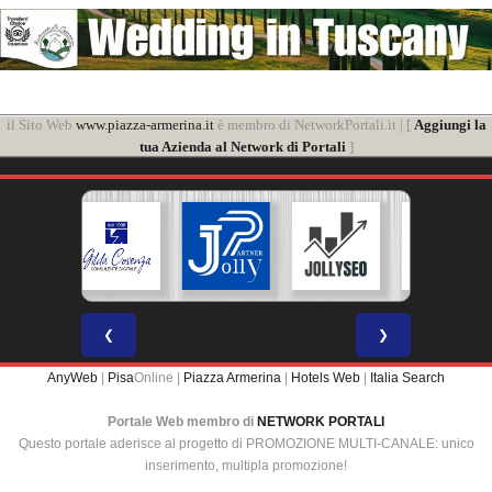
il Sito Web
www.piazza-armerina.it
è membro di NetworkPortali.it | [
Aggiungi la
tua Azienda al Network di Portali
]
❮
❯
AnyWeb
|
Pisa
Online |
Piazza Armerina
|
Hotels Web
|
Italia Search
Portale Web membro di
NETWORK PORTALI
Questo portale aderisce al progetto di PROMOZIONE MULTI-CANALE: unico
inserimento, multipla promozione!