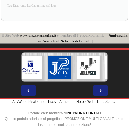
Tag Ristorante La Capannina sul lago
il Sito Web
www.piazza-armerina.it
è membro di NetworkPortali.it | [
Aggiungi la
tua Azienda al Network di Portali
]
❮
❯
AnyWeb
|
Pisa
Online |
Piazza Armerina
|
Hotels Web
|
Italia Search
Portale Web membro di
NETWORK PORTALI
Questo portale aderisce al progetto di PROMOZIONE MULTI-CANALE: unico
inserimento, multipla promozione!