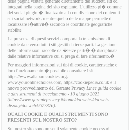
della pagina visitata generate direttamente dai suddetti siti ed
integrati nella pagina del sito ospitante. L'utilizzo pi� comune
dei social plugin � finalizzato alla condivisione dei contenuti
sui social network, mentre quello delle mappe permette di
localizzare l�attivit� secondo le coordinate geografiche
stabilite.
La presenza di questi servizi comporta la trasmissione di
cookie da e verso tutti i siti gestiti da terze parti. La gestione
delle informazioni raccolte da �terze parti� � disciplinata
dalle relative informative cui si prega di fare riferimento.�
Per maggiori informazioni sui tipi di cookie, caratteristiche e
loro funzionamento � possibile consultare i siti
https://www.allaboutcookies.org,
www.youronlinechoices.com, https://cookiepedia.co.uk e il
nuovo provvedimento del Garante Privacy
Linee guida cookie
e altri strumenti di tracciamento - 10 giugno 2021
(https://www.garanteprivacy.it/home/docweb/-/docweb-
display/docweb/9677876).
QUALI COOKIE E QUALI STRUMENTI SONO
PRESENTI SUL NOSTRO SITO?
Sul nostro sito sono presenti solamente cookie necessari