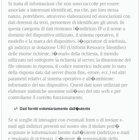
Si tratta di informazioni che non sono raccolte per essere
associate a interessati identificati, ma che, per loro stessa
natura, potrebbero, attraverso elaborazioni ed associazioni con
dati detenuti da terzi, permettere di identificare gli utenti. In
questa categoria di dati rientrano l�indirizzo IP o il nome a
dominio del dispositivo utilizzato, il sistema operativo, il
modello e la marca del dispositivo, l�operatore di telefonia,
gli indirizzi in dotazione URI (Uniform Resource Identifier)
delle risorse richieste, l�orario della richiesta, il metodo
utilizzato nel sottoporre la richiesta al server, la dimensione del
file ottenuto in risposta, il codice numerico indicante lo stato
della risposta data dal server (buon fine, errore, ecc.) ed altri
parametri relativi al sistema operativo e all�ambiente
informatico del tuo dispositivo. Questi dati sono utilizzati per
elaborare statistiche anonime sull�uso del sito web e per
controllarne il corretto funzionamento.
Dati forniti volontariamente dall�utente
Se si sceglie di interagire con eventuali form o di inviare e-
mail agli indirizzi presenti sul nostro sito il titolare potr�
acquisire le informazioni fornite dall�utente (indirizzo e-mail
e tipologia di richiesta). L�utente � responsabile della