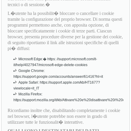
tecnici o di sessione.�
L�utente ha la possibilit� bloccare o cancellare i cookie
tramite la configurazione del proprio browser. Di norma questi
programmi permettono anche, con apposita opzione, di
bloccare specificatamente i cookie di terze parti. Ciascun
browser, presenta procedure diverse per la gestione dei cookie,
di seguito riportiamo il link alle istruzioni specifiche di quelli
pi� diffusi:
Microsoft Edge:� https: //support.microsoft.com/it-
it/help/4027947/microsoft-edge-delete-cookies
Google Chrome:
https://support.google.com/accounts/answer/61416?hl=it
Apple Safari: https://support.apple.com/kb/HT1677?
viewlocale=it_IT
Mozilla Firefox:
https://support.mozilla.org/it/kb/Attivare%20e%20disattivare%20i%20cook
Ricordiamo inoltre che, disabilitando completamente i cookie
nel browser, l�utente potrebbe non essere in grado di
utilizzare tutte le funzionalit� interattive.
QUALI SONO I DESTINATARI DEI DATI?