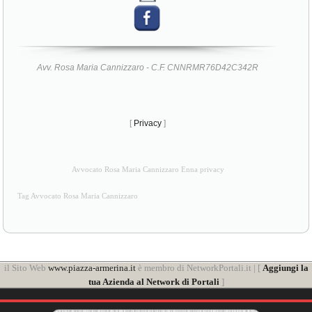
Avv. Rosa Maria Cannizzaro - C.F. CNNRMR76D42C342R
[
Privacy
]
Avvocato Rosa Maria Cannizzaro Enna privacy
Tag Avvocato Rosa Maria Cannizzaro
il Sito Web
www.piazza-armerina.it
è membro di NetworkPortali.it | [
Aggiungi la
tua Azienda al Network di Portali
]