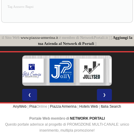
Tag Azzurro Bagni
il Sito Web
www.piazza-armerina.it
è membro di NetworkPortali.it | [
Aggiungi la
tua Azienda al Network di Portali
]
❮
❯
AnyWeb
|
Pisa
Online |
Piazza Armerina
|
Hotels Web
|
Italia Search
Portale Web membro di
NETWORK PORTALI
Questo portale aderisce al progetto di PROMOZIONE MULTI-CANALE: unico
inserimento, multipla promozione!