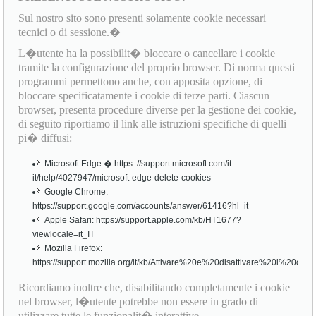
Sul nostro sito sono presenti solamente cookie necessari
tecnici o di sessione.�
L�utente ha la possibilit� bloccare o cancellare i cookie
tramite la configurazione del proprio browser. Di norma questi
programmi permettono anche, con apposita opzione, di
bloccare specificatamente i cookie di terze parti. Ciascun
browser, presenta procedure diverse per la gestione dei cookie,
di seguito riportiamo il link alle istruzioni specifiche di quelli
pi� diffusi:
Microsoft Edge:� https: //support.microsoft.com/it-
it/help/4027947/microsoft-edge-delete-cookies
Google Chrome:
https://support.google.com/accounts/answer/61416?hl=it
Apple Safari: https://support.apple.com/kb/HT1677?
viewlocale=it_IT
Mozilla Firefox:
https://support.mozilla.org/it/kb/Attivare%20e%20disattivare%20i%20cook
Ricordiamo inoltre che, disabilitando completamente i cookie
nel browser, l�utente potrebbe non essere in grado di
utilizzare tutte le funzionalit� interattive.