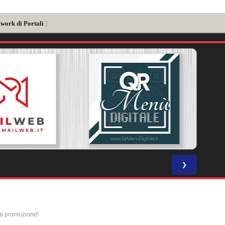
twork di Portali
]
❯
la promozione!