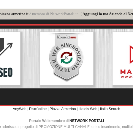
iazza-armerina.it
è membro di NetworkPortali.it | [
Aggiungi la tua Azienda al Ne
AnyWeb
|
Pisa
Online |
Piazza Armerina
|
Hotels Web
|
Italia Search
Portale Web membro di
NETWORK PORTALI
e aderisce al progetto di PROMOZIONE MULTI-CANALE: unico inserimento, multip