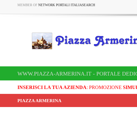
MEMBER OF
NETWORK PORTALI ITALIASEARCH
WWW.PIAZZA-ARMERINA.IT - PORTALE DEDI
INSERISCI LA TUA AZIENDA
: PROMOZIONE
SIMU
PIAZZA ARMERINA