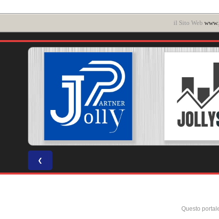
il Sito Web
www.p
❮
Questo portal