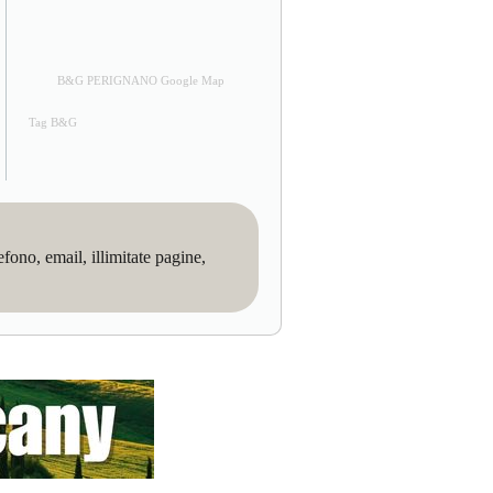
B&G PERIGNANO Google Map
Tag B&G
no, email, illimitate pagine,