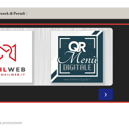
twork di Portali
]
❯
la promozione!