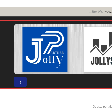
il Sito Web
www.p
❮
Questo portal