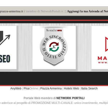
iazza-armerina.it
è membro di NetworkPortali.it | [
Aggiungi la tua Azienda al Ne
AnyWeb
|
Pisa
Online |
Piazza Armerina
|
Hotels Web
|
Italia Search
Portale Web membro di
NETWORK PORTALI
e aderisce al progetto di PROMOZIONE MULTI-CANALE: unico inserimento, multip