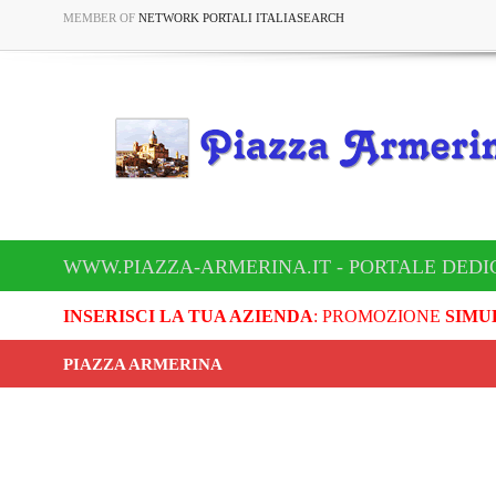
MEMBER OF
NETWORK PORTALI ITALIASEARCH
WWW.PIAZZA-ARMERINA.IT - PORTALE DEDI
INSERISCI LA TUA AZIENDA
: PROMOZIONE
SIMU
PIAZZA ARMERINA