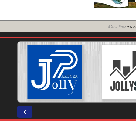
il Sito Web
www.p
❮