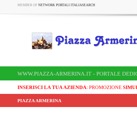
MEMBER OF
NETWORK PORTALI ITALIASEARCH
WWW.PIAZZA-ARMERINA.IT - PORTALE DEDI
INSERISCI LA TUA AZIENDA
: PROMOZIONE
SIMU
PIAZZA ARMERINA