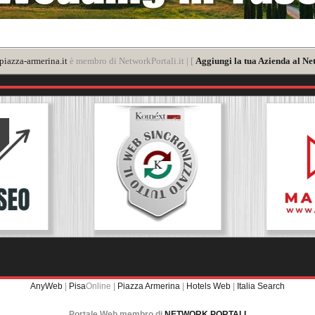
iazza-armerina.it
è membro di NetworkPortali.it | [
Aggiungi la tua Azienda al Ne
AnyWeb
|
Pisa
Online |
Piazza Armerina
|
Hotels Web
|
Italia Search
Portale Web membro di
NETWORK PORTALI