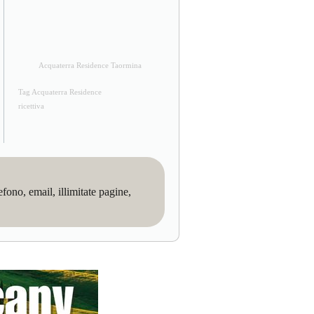
Acquaterra Residence Taormina
Tag Acquaterra Residence
ricettiva
no, email, illimitate pagine,