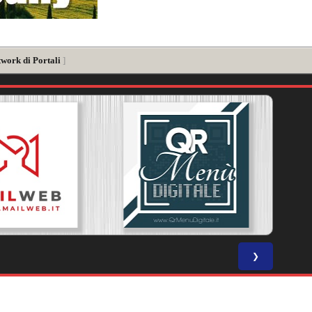
twork di Portali
]
❯