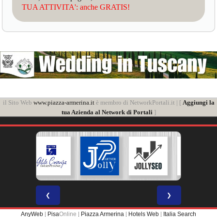
TUA ATTIVITA': anche GRATIS!
il Sito Web
www.piazza-armerina.it
è membro di NetworkPortali.it | [
Aggiungi la
tua Azienda al Network di Portali
]
❮
❯
AnyWeb
|
Pisa
Online |
Piazza Armerina
|
Hotels Web
|
Italia Search