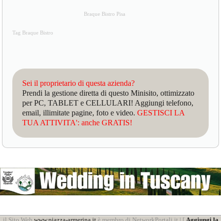
Braque Bistro Pisa
Tag Braque Bistro
Sei il proprietario di questa azienda?
Prendi la gestione diretta di questo Minisito, ottimizzato
per PC, TABLET e CELLULARI! Aggiungi telefono,
email, illimitate pagine, foto e video.
GESTISCI LA
TUA ATTIVITA': anche GRATIS!
il Sito Web
www.piazza-armerina.it
è membro di NetworkPortali.it | [
Aggiungi la