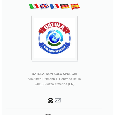
DATOLA, NON SOLO SPURGHI
Via Alfred Rittmann 1, Contrada Bellia
94015 Piazza Armerina (EN)