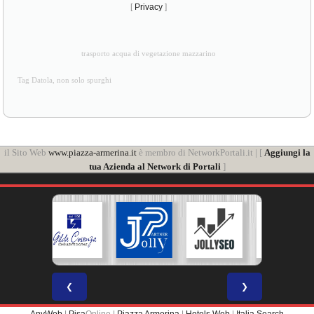
[
Privacy
]
trasporto acqua di vegetazione mazzarino
Tag Datola, non solo spurghi
il Sito Web
www.piazza-armerina.it
è membro di NetworkPortali.it | [
Aggiungi la
tua Azienda al Network di Portali
]
❮
❯
AnyWeb
|
Pisa
Online |
Piazza Armerina
|
Hotels Web
|
Italia Search