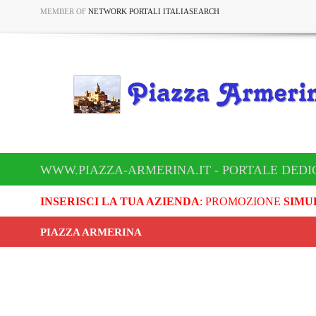
MEMBER OF
NETWORK PORTALI ITALIASEARCH
WWW.PIAZZA-ARMERINA.IT - PORTALE DEDI
INSERISCI LA TUA AZIENDA
: PROMOZIONE
SIMU
PIAZZA ARMERINA