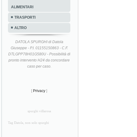
ALIMENTARI
TRASPORTI
ALTRO
DATOLA SPURGHI di Datola
Giuseppe - P.I. 01155150863 - C.F.
DTLGPP78H01G580U - Possibilità di
pronto intervento H24 da concordare
caso per caso.
[
Privacy
]
spurghi villarosa
Tag Datola, non solo spurghi