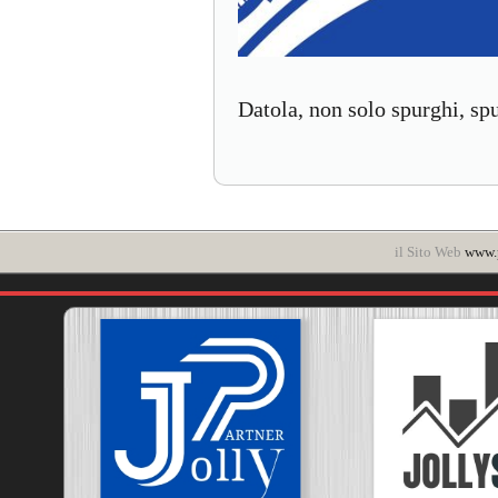
Datola, non solo spurghi, spu
il Sito Web
www.p