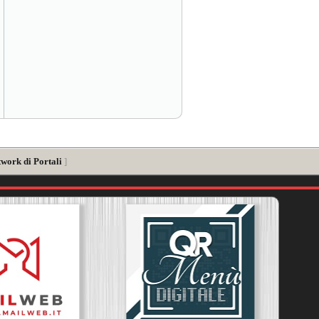
twork di Portali
]