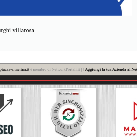
rghi villarosa
iazza-armerina.it
è membro di NetworkPortali.it | [
Aggiungi la tua Azienda al Ne