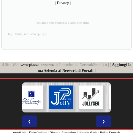
[
Privacy
]
collaudo rete fognaria piazza armerina
Tag Datola, non solo spurghi
il Sito Web
www.piazza-armerina.it
è membro di NetworkPortali.it | [
Aggiungi la
tua Azienda al Network di Portali
]
❮
❯