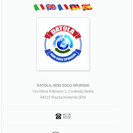
DATOLA, NON SOLO SPURGHI
Via Alfred Rittmann 1, Contrada Bellia
94015 Piazza Armerina (EN)