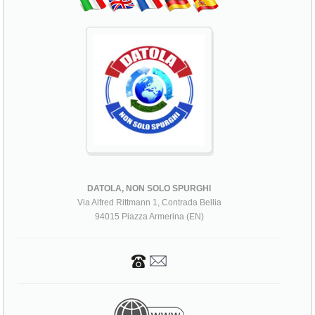
DATOLA, NON SOLO SPURGHI
Via Alfred Rittmann 1, Contrada Bellia
94015 Piazza Armerina (EN)