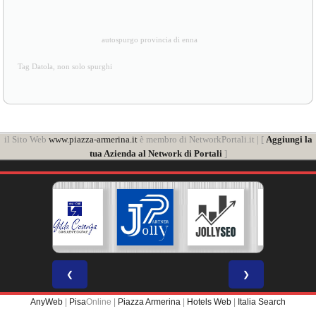
[
Privacy
]
autospurgo provincia di enna
Tag Datola, non solo spurghi
il Sito Web
www.piazza-armerina.it
è membro di NetworkPortali.it | [
Aggiungi la
tua Azienda al Network di Portali
]
❮
❯
AnyWeb
|
Pisa
Online |
Piazza Armerina
|
Hotels Web
|
Italia Search