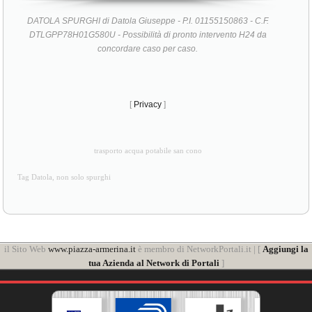
DATOLA SPURGHI di Datola Giuseppe - P.I. 01155150863 - C.F.
DTLGPP78H01G580U - Possibilità di pronto intervento H24 da
concordare caso per caso.
[
Privacy
]
trasporto acqua potabile san cono
Tag Datola, non solo spurghi
il Sito Web
www.piazza-armerina.it
è membro di NetworkPortali.it | [
Aggiungi la
tua Azienda al Network di Portali
]