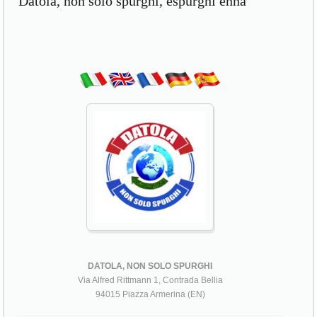
Datola, non solo spurghi, espurghi enna
DATOLA, NON SOLO SPURGHI
Via Alfred Rittmann 1, Contrada Bellia
94015 Piazza Armerina (EN)