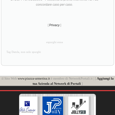
concordare caso per caso.
[
Privacy
]
espurghi enna
Tag Datola, non solo spurghi
il Sito Web
www.piazza-armerina.it
è membro di NetworkPortali.it | [
Aggiungi la
tua Azienda al Network di Portali
]