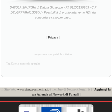
DATOLA SPURGHI di Datola Giuseppe - P.I. 01155150863 - C.F.
DTLGPP78H01G580U - Possibilità di pronto intervento H24 da
concordare caso per caso.
[
Privacy
]
trasporto acqua potabile dittaino
Tag Datola, non solo spurghi
il Sito Web
www.piazza-armerina.it
è membro di NetworkPortali.it | [
Aggiungi la
tua Azienda al Network di Portali
]