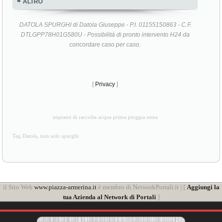
ALTRO
DATOLA SPURGHI di Datola Giuseppe - P.I. 01155150863 - C.F.
DTLGPP78H01G580U - Possibilità di pronto intervento H24 da
concordare caso per caso.
[
Privacy
]
impianti di raccolta acqua prima pioggia enna
Tag Datola, non solo spurghi
il Sito Web
www.piazza-armerina.it
è membro di NetworkPortali.it | [
Aggiungi la
tua Azienda al Network di Portali
]