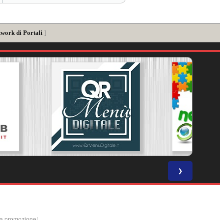
twork di Portali
]
❯
la promozione!