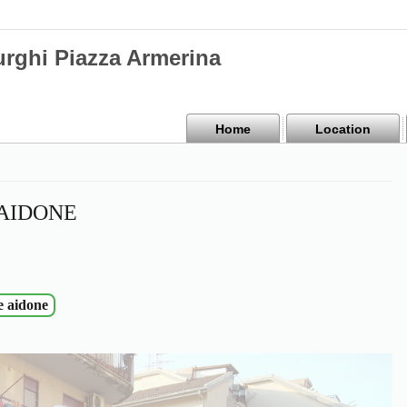
urghi Piazza Armerina
Home
Location
 AIDONE
e aidone