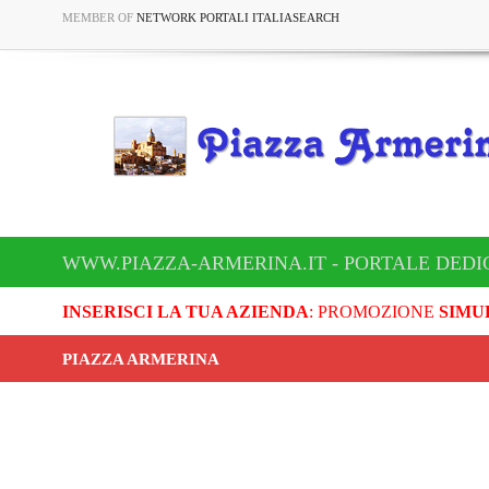
MEMBER OF
NETWORK PORTALI ITALIASEARCH
WWW.PIAZZA-ARMERINA.IT - PORTALE DEDI
INSERISCI LA TUA AZIENDA
: PROMOZIONE
SIMU
PIAZZA ARMERINA