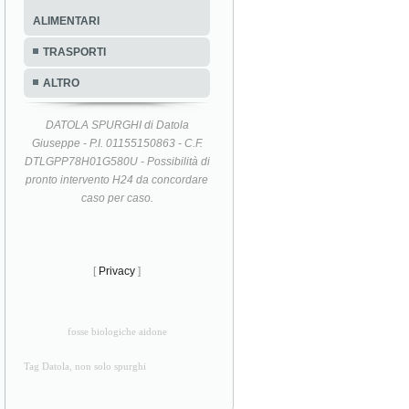
ALIMENTARI
TRASPORTI
ALTRO
DATOLA SPURGHI di Datola
Giuseppe - P.I. 01155150863 - C.F.
DTLGPP78H01G580U - Possibilità di
pronto intervento H24 da concordare
caso per caso.
[
Privacy
]
fosse biologiche aidone
Tag Datola, non solo spurghi