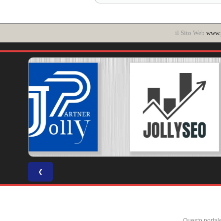
il Sito Web
www.p
❮
Questo portal