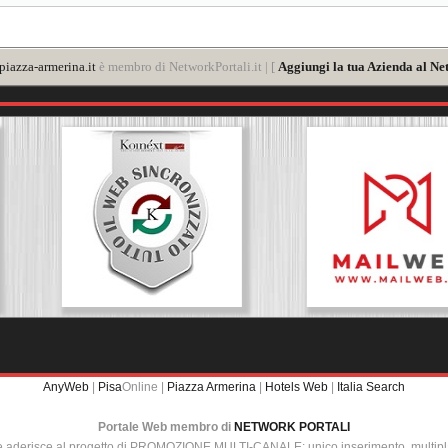
iazza-armerina.it
è membro di NetworkPortali.it | [
Aggiungi la tua Azienda al Ne
AnyWeb
|
Pisa
Online |
Piazza Armerina
|
Hotels Web
|
Italia Search
Portale Web membro di
NETWORK PORTALI
e aderisce al progetto di PROMOZIONE MULTI-CANALE: unico inserimento, multip