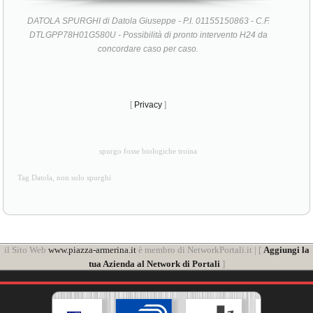
DATOLA SPURGHI di Datola Giuseppe - P.I. 01155150863 - C.F.
DTLGPP78H01G580U - Possibilità di pronto intervento H24 da
concordare caso per caso.
[
Privacy
]
spurgo fosse biologiche troina
Tag Datola, non solo spurghi
il Sito Web
www.piazza-armerina.it
è membro di NetworkPortali.it | [
Aggiungi la
tua Azienda al Network di Portali
]